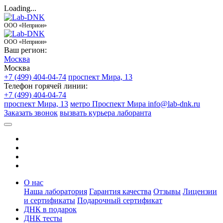
Loading...
ООО «Неприон»
ООО «Неприон»
Ваш регион:
Москва
Москва
+7 (499) 404-04-74
проспект Мира, 13
Телефон горячей линии:
+7 (499) 404-04-74
проспект Мира, 13
метро Проспект Мира
info@lab-dnk.ru
Заказать звонок
вызвать курьера лаборанта
О нас
Наша лаборатория
Гарантия качества
Отзывы
Лицензии
и сертификаты
Подарочный сертификат
ДНК в подарок
ДНК тесты