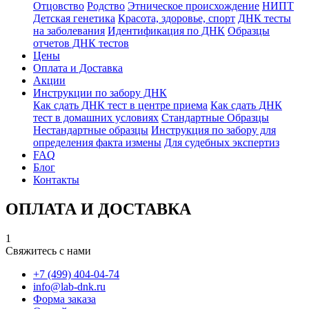
Отцовство
Родство
Этническое происхождение
НИПТ
Детская генетика
Красота, здоровье, спорт
ДНК тесты
на заболевания
Идентификация по ДНК
Образцы
отчетов ДНК тестов
Цены
Оплата и Доставка
Акции
Инструкции по забору ДНК
Как сдать ДНК тест в центре приема
Как сдать ДНК
тест в домашних условиях
Стандартные Образцы
Нестандартные образцы
Инструкция по забору для
определения факта измены
Для судебных экспертиз
FAQ
Блог
Контакты
ОПЛАТА И ДОСТАВКА
1
Свяжитесь с нами
+7 (499) 404-04-74
info@lab-dnk.ru
Форма заказа