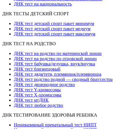
ДНК тест на национальность
ДНК ТЕСТЫ ДЕТСКИЙ СПОРТ
ДНК тест детский спорт пакет минимум
ДНК тест детский спорт пакет медиум
ДНК тест детский спорт пакет максимум
ДНК ТЕСТ НА РОДСТВО
ДНК тест на родство по материнской линии
ДНК тест на родство по отцовской линии
ДНК тест бабушка/дедушка, внук/внучка
ДНК тест близнецовый
ДНК тест дядя/тетя, племянник/племянница
ДНК тест родство родной — сводный брат/сестра
ДНК тест двоюродное родство
ДНК тест Y-хромосомы
ДНК тест X-хромосомы
ДНК тест мтДНК
ДНК тест любое родство
ДНК ТЕСТИРОВАНИЕ ЗДОРОВЬЯ РЕБЕНКА
Неинвазивный пренатальный тест НИПТ