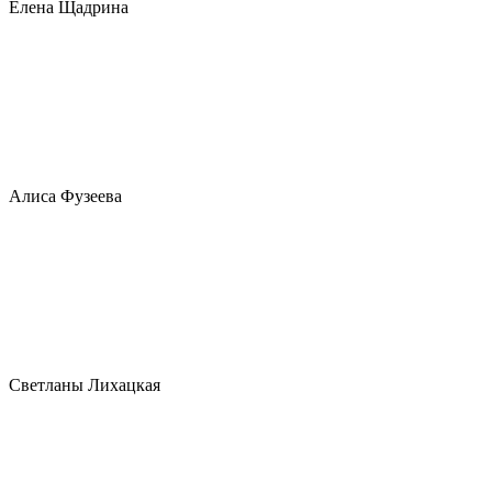
Елена Щадрина
Алиса Фузеева
Светланы Лихацкая