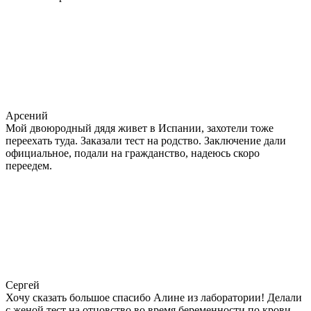
Арсений
Мой двоюродный дядя живет в Испании, захотели тоже
переехать туда. Заказали тест на родство. Заключение дали
официальное, подали на гражданство, надеюсь скоро
переедем.
Сергей
Хочу сказать большое спасибо Алине из лаборатории! Делали
с женой тест на отцовство во время беременности по крови