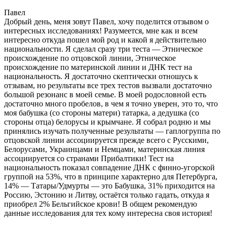
Павел
Добрый день, меня зовут Павел, хочу поделится отзывом о
интересных исследованиях! Разумеется, мне как и всем
интересно откуда пошел мой род и какой я действительно
национальности. Я сделал сразу три теста — Этническое
происхождение по отцовской линии, Этническое
происхождение по материнской линии и ДНК тест на
национальность. Я достаточно скептически отношусь к
отзывам, но результаты все трех тестов вызвали достаточно
большой резонанс в моей семье. В моей родословной есть
достаточно много пробелов, в чем я точно уверен, это то, что
моя бабушка (со стороны матери) татарка, а дедушка (со
стороны отца) белорусы и крымчане. Я собрал родню и мы
принялись изучать полученные результаты — гаплогруппа по
отцовской линии ассоциируется прежде всего с Русскими,
Белорусами, Украинцами и Немцами, материнская линия
ассоциируется со странами Прибалтики! Тест на
национальность показал совпадение ДНК с финно-угорской
группой на 53%, что в принципе характерно для Петербурга,
14% — Татары/Удмурты — это Бабушка, 31% приходится на
Россию, Эстонию и Литву, остаётся только гадать, откуда я
приобрел 2% Бельгийское крови! В общем рекомендую
данные исследования для тех кому интересна своя история!