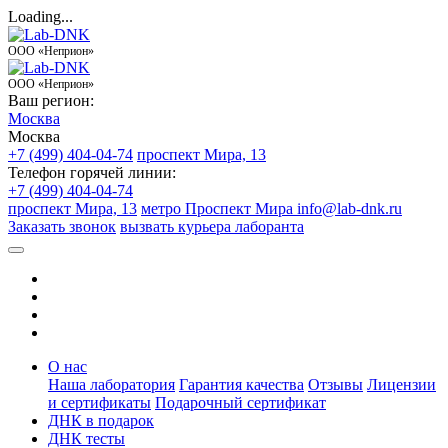
Loading...
ООО «Неприон»
ООО «Неприон»
Ваш регион:
Москва
Москва
+7 (499) 404-04-74
проспект Мира, 13
Телефон горячей линии:
+7 (499) 404-04-74
проспект Мира, 13
метро Проспект Мира
info@lab-dnk.ru
Заказать звонок
вызвать курьера лаборанта
О нас
Наша лаборатория
Гарантия качества
Отзывы
Лицензии
и сертификаты
Подарочный сертификат
ДНК в подарок
ДНК тесты