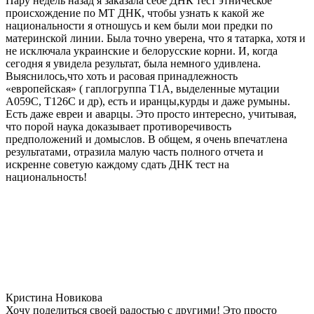
Пару недель назад я заказала себе ДНК тест этническое
происхождение по МТ ДНК, чтобы узнать к какой же
национальности я отношусь и кем были мои предки по
материнской линии. Была точно уверена, что я татарка, хотя и
не исключала украинские и белорусские корни. И, когда
сегодня я увидела результат, была немного удивлена.
Выяснилось,что хоть и расовая принадлежность
«европейская» ( гаплогруппа T1A, выделенные мутации
A059C, T126C и др), есть и иранцы,курды и даже румыны.
Есть даже евреи и аварцы. Это просто интересно, учитывая,
что порой наука доказывает противоречивость
предположений и домыслов. В общем, я очень впечатлена
результатами, отразила малую часть полного отчета и
искренне советую каждому сдать ДНК тест на
национальность!
Кристина Новикова
Хочу поделиться своей радостью с другими! Это просто