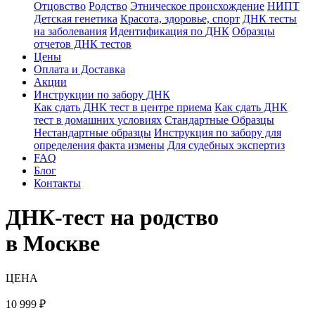
Отцовство
Родство
Этническое происхождение
НИПТ
Детская генетика
Красота, здоровье, спорт
ДНК тесты
на заболевания
Идентификация по ДНК
Образцы
отчетов ДНК тестов
Цены
Оплата и Доставка
Акции
Инструкции по забору ДНК
Как сдать ДНК тест в центре приема
Как сдать ДНК
тест в домашних условиях
Стандартные Образцы
Нестандартные образцы
Инструкция по забору для
определения факта измены
Для судебных экспертиз
FAQ
Блог
Контакты
ДНК-тест на родство
в Москве
ЦЕНА
10 999
₽