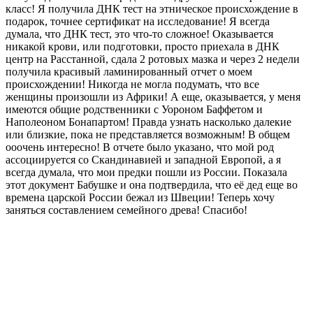
класс! Я получила ДНК тест на этническое происхождение в
подарок, точнее сертификат на исследование! Я всегда
думала, что ДНК тест, это что-то сложное! Оказывается
никакой крови, или подготовки, просто приехала в ДНК
центр на Расстанной, сдала 2 ротовых мазка и через 2 недели
получила красивый ламинированный отчет о моем
происхождении! Никогда не могла подумать, что все
женщины произошли из Африки! А еще, оказывается, у меня
имеются общие родственники с Уороном Баффетом и
Наполеоном Бонапартом! Правда узнать насколько далекие
или близкие, пока не представляется возможным! В общем
ооочень интересно! В отчете было указано, что мой род
ассоциируется со Скандинавией и западной Европой, а я
всегда думала, что мои предки пошли из России. Показала
этот документ Бабушке и она подтвердила, что её дед еще во
времена царской России бежал из Швеции! Теперь хочу
заняться составлением семейного древа! Спасибо!