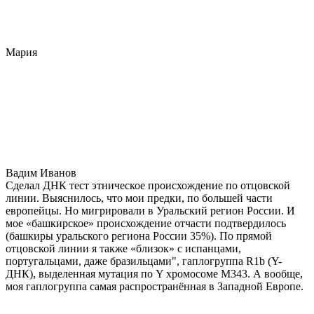
Мария
Вадим Иванов
Сделал ДНК тест этническое происхождение по отцовской
линии. Выяснилось, что мои предки, по большей части
европейцы. Но мигрировали в Уральский регион России. И
мое «башкирское» происхождение отчасти подтвердилось
(башкиры уральского региона России 35%). По прямой
отцовской линии я также «близок» с испанцами,
португальцами, даже бразильцами", гаплогруппа R1b (Y-
ДНК), выделенная мутация по Y хромосоме М343. А вообще,
моя гаплогруппа самая распространённая в Западной Европе.