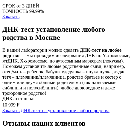
СРОК
от 3 ДНЕЙ
ТОЧНОСТЬ
99.99%
Заказать
ДНК-тест установление любого
родства в Москве
В нашей лаборатории можно сделать
ДНК-тест на любое
родство
— мы проводим исследования ДНК по Y-хромосоме,
мтДНК, X-хромосоме, по аутосомным маркерам (локусам).
Поможем установить любые родственные связи, например,
отец/мать – ребенок, бабушка/дедушка – внук/внучка, дядя/
тётя – племянник/племянница, родство братьев и сестер с
одним или двумя общими родителями (так называемые
сиблинги и полусиблинги), любое двоюродное и даже
троюродное родство!
ДНК-тест цена:
10 999 ₽
Заказать ДНК-тест на установление любого родства
Отзывы наших клиентов