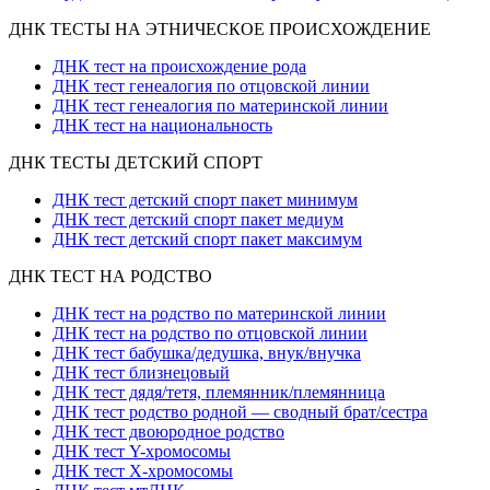
ДНК ТЕСТЫ НА ЭТНИЧЕСКОЕ ПРОИСХОЖДЕНИЕ
ДНК тест на происхождение рода
ДНК тест генеалогия по отцовской линии
ДНК тест генеалогия по материнской линии
ДНК тест на национальность
ДНК ТЕСТЫ ДЕТСКИЙ СПОРТ
ДНК тест детский спорт пакет минимум
ДНК тест детский спорт пакет медиум
ДНК тест детский спорт пакет максимум
ДНК ТЕСТ НА РОДСТВО
ДНК тест на родство по материнской линии
ДНК тест на родство по отцовской линии
ДНК тест бабушка/дедушка, внук/внучка
ДНК тест близнецовый
ДНК тест дядя/тетя, племянник/племянница
ДНК тест родство родной — сводный брат/сестра
ДНК тест двоюродное родство
ДНК тест Y-хромосомы
ДНК тест X-хромосомы