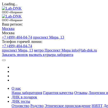
Loading...
ООО «Неприон»
ООО «Неприон»
Ваш регион:
Москва
Москва
+7 (499) 404-04-74
проспект Мира, 13
Телефон горячей линии:
+7 (499) 404-04-74
проспект Мира, 13
метро Проспект Мира
info@lab-dnk.ru
Заказать звонок
вызвать курьера лаборанта
О нас
Наша лаборатория
Гарантия качества
Отзывы
Лицензии и
ДНК в подарок
ДНК тесты
Отцовство
Родство
Этническое происхождение
НИПТ
Де