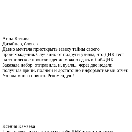
Анна Камова
Дизайнер, блогер
Давно мечтала приоткрыть завесу тайны своего
происхождения. Случайно от подруги узнала, что ДНК тест
на этническое происхождение можно сдать в Лаб-ДНК.
Заказала набор, отправила, и, вуаля... через две недели
получила яркий, полный и достаточно информативный отчет.
Узнала много нового. Рекомендую!
Ксения Камаева
Пару недель назад я заказала себе ДНК тест этническое