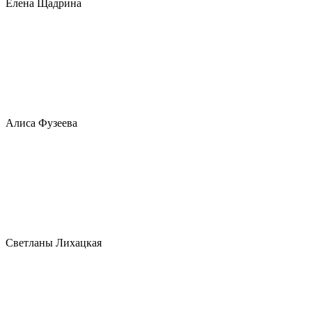
Елена Щадрина
Алиса Фузеева
Светланы Лихацкая