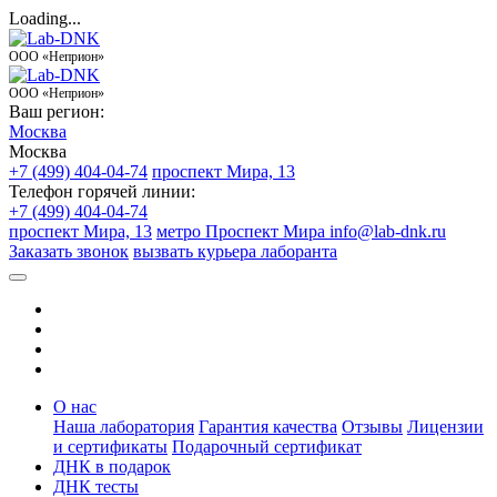
Loading...
ООО «Неприон»
ООО «Неприон»
Ваш регион:
Москва
Москва
+7 (499) 404-04-74
проспект Мира, 13
Телефон горячей линии:
+7 (499) 404-04-74
проспект Мира, 13
метро Проспект Мира
info@lab-dnk.ru
Заказать звонок
вызвать курьера лаборанта
О нас
Наша лаборатория
Гарантия качества
Отзывы
Лицензии
и сертификаты
Подарочный сертификат
ДНК в подарок
ДНК тесты