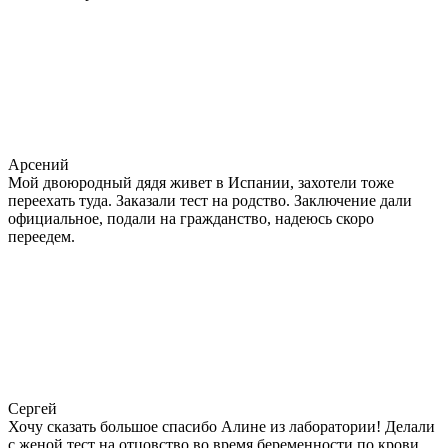
Арсений
Мой двоюродный дядя живет в Испании, захотели тоже
переехать туда. Заказали тест на родство. Заключение дали
официальное, подали на гражданство, надеюсь скоро
переедем.
Сергей
Хочу сказать большое спасибо Алине из лаборатории! Делали
с женой тест на отцовство во время беременности по крови