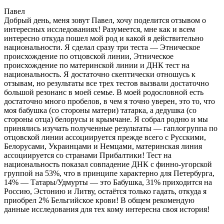
Павел
Добрый день, меня зовут Павел, хочу поделится отзывом о
интересных исследованиях! Разумеется, мне как и всем
интересно откуда пошел мой род и какой я действительно
национальности. Я сделал сразу три теста — Этническое
происхождение по отцовской линии, Этническое
происхождение по материнской линии и ДНК тест на
национальность. Я достаточно скептически отношусь к
отзывам, но результаты все трех тестов вызвали достаточно
большой резонанс в моей семье. В моей родословной есть
достаточно много пробелов, в чем я точно уверен, это то, что
моя бабушка (со стороны матери) татарка, а дедушка (со
стороны отца) белорусы и крымчане. Я собрал родню и мы
принялись изучать полученные результаты — гаплогруппа по
отцовской линии ассоциируется прежде всего с Русскими,
Белорусами, Украинцами и Немцами, материнская линия
ассоциируется со странами Прибалтики! Тест на
национальность показал совпадение ДНК с финно-угорской
группой на 53%, что в принципе характерно для Петербурга,
14% — Татары/Удмурты — это Бабушка, 31% приходится на
Россию, Эстонию и Литву, остаётся только гадать, откуда я
приобрел 2% Бельгийское крови! В общем рекомендую
данные исследования для тех кому интересна своя история!