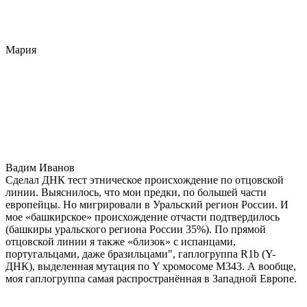
Мария
Вадим Иванов
Сделал ДНК тест этническое происхождение по отцовской
линии. Выяснилось, что мои предки, по большей части
европейцы. Но мигрировали в Уральский регион России. И
мое «башкирское» происхождение отчасти подтвердилось
(башкиры уральского региона России 35%). По прямой
отцовской линии я также «близок» с испанцами,
португальцами, даже бразильцами", гаплогруппа R1b (Y-
ДНК), выделенная мутация по Y хромосоме М343. А вообще,
моя гаплогруппа самая распространённая в Западной Европе.