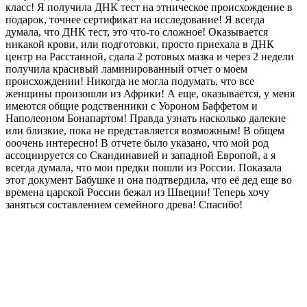
класс! Я получила ДНК тест на этническое происхождение в
подарок, точнее сертификат на исследование! Я всегда
думала, что ДНК тест, это что-то сложное! Оказывается
никакой крови, или подготовки, просто приехала в ДНК
центр на Расстанной, сдала 2 ротовых мазка и через 2 недели
получила красивый ламинированный отчет о моем
происхождении! Никогда не могла подумать, что все
женщины произошли из Африки! А еще, оказывается, у меня
имеются общие родственники с Уороном Баффетом и
Наполеоном Бонапартом! Правда узнать насколько далекие
или близкие, пока не представляется возможным! В общем
ооочень интересно! В отчете было указано, что мой род
ассоциируется со Скандинавией и западной Европой, а я
всегда думала, что мои предки пошли из России. Показала
этот документ Бабушке и она подтвердила, что её дед еще во
времена царской России бежал из Швеции! Теперь хочу
заняться составлением семейного древа! Спасибо!