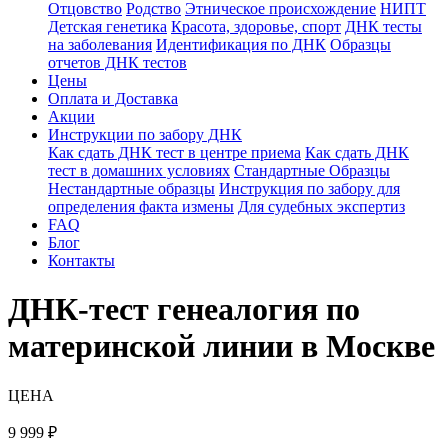
Отцовство
Родство
Этническое происхождение
НИПТ
Детская генетика
Красота, здоровье, спорт
ДНК тесты
на заболевания
Идентификация по ДНК
Образцы
отчетов ДНК тестов
Цены
Оплата и Доставка
Акции
Инструкции по забору ДНК
Как сдать ДНК тест в центре приема
Как сдать ДНК
тест в домашних условиях
Стандартные Образцы
Нестандартные образцы
Инструкция по забору для
определения факта измены
Для судебных экспертиз
FAQ
Блог
Контакты
ДНК-тест генеалогия по
материнской линии в Москве
ЦЕНА
9 999
₽