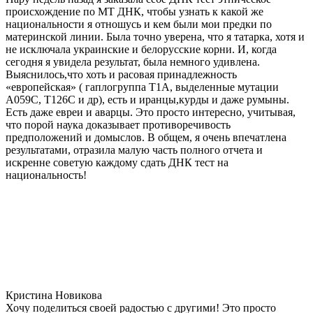
происхождение по МТ ДНК, чтобы узнать к какой же
национальности я отношусь и кем были мои предки по
материнской линии. Была точно уверена, что я татарка, хотя и
не исключала украинские и белорусские корни. И, когда
сегодня я увидела результат, была немного удивлена.
Выяснилось,что хоть и расовая принадлежность
«европейская» ( гаплогруппа T1A, выделенные мутации
A059C, T126C и др), есть и иранцы,курды и даже румыны.
Есть даже евреи и аварцы. Это просто интересно, учитывая,
что порой наука доказывает противоречивость
предположений и домыслов. В общем, я очень впечатлена
результатами, отразила малую часть полного отчета и
искренне советую каждому сдать ДНК тест на
национальность!
Кристина Новикова
Хочу поделиться своей радостью с другими! Это просто