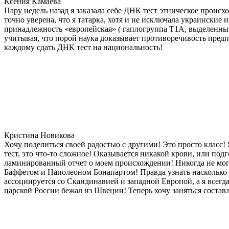
Ксения Камаева
Пару недель назад я заказала себе ДНК тест этническое прои
точно уверена, что я татарка, хотя и не исключала украинские 
принадлежность «европейская» ( гаплогруппа T1A, выделенные
учитывая, что порой наука доказывает противоречивость предп
каждому сдать ДНК тест на национальность!
Кристина Новикова
Хочу поделиться своей радостью с другими! Это просто класс!
тест, это что-то сложное! Оказывается никакой крови, или под
ламинированный отчет о моем происхождении! Никогда не мог
Баффетом и Наполеоном Бонапартом! Правда узнать насколько д
ассоциируется со Скандинавией и западной Европой, а я всегда
царской России бежал из Швеции! Теперь хочу заняться состав