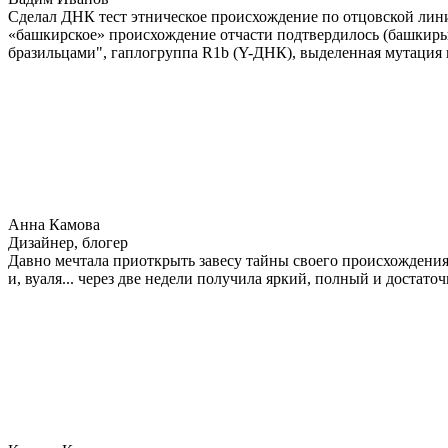
Сделал ДНК тест этническое происхождение по отцовской лини
«башкирское» происхождение отчасти подтвердилось (башкиры 
бразильцами", гаплогруппа R1b (Y-ДНК), выделенная мутация 
Анна Камова
Дизайнер, блогер
Давно мечтала приоткрыть завесу тайны своего происхождения.
и, вуаля... через две недели получила яркий, полный и достат