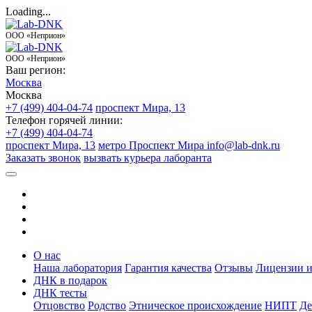
Loading...
ООО «Неприон»
ООО «Неприон»
Ваш регион:
Москва
Москва
+7 (499) 404-04-74
проспект Мира, 13
Телефон горячей линии:
+7 (499) 404-04-74
проспект Мира, 13
метро Проспект Мира
info@lab-dnk.ru
Заказать звонок
вызвать курьера лаборанта
О нас
Наша лаборатория
Гарантия качества
Отзывы
Лицензии и
ДНК в подарок
ДНК тесты
Отцовство
Родство
Этническое происхождение
НИПТ
Де