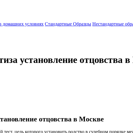
 в домашних условиях
Стандартные Образцы
Нестандартные обр
тиза установление отцовства в
становление отцовства в Москве
й тест, цель которого установить родство в судебном порядке м