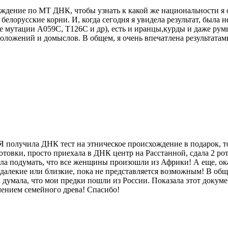
схождение по МТ ДНК, чтобы узнать к какой же национальности 
и белорусские корни. И, когда сегодня я увидела результат, была
 мутации A059C, T126C и др), есть и иранцы,курды и даже румы
оложений и домыслов. В общем, я очень впечатлена результатами
 Я получила ДНК тест на этническое происхождение в подарок, т
готовки, просто приехала в ДНК центр на Расстанной, сдала 2 р
ла подумать, что все женщины произошли из Африки! А еще, ок
алекие или близкие, пока не представляется возможным! В обще
 думала, что мои предки пошли из России. Показала этот докуме
лением семейного древа! Спасибо!