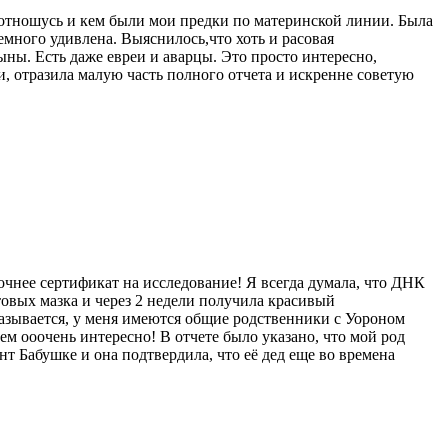
я отношусь и кем были мои предки по материнской линии. Была
 немного удивлена. Выяснилось,что хоть и расовая
ны. Есть даже евреи и аварцы. Это просто интересно,
, отразила малую часть полного отчета и искренне советую
очнее сертификат на исследование! Я всегда думала, что ДНК
отовых мазка и через 2 недели получила красивый
азывается, у меня имеются общие родственники с Уороном
м ооочень интересно! В отчете было указано, что мой род
нт Бабушке и она подтвердила, что её дед еще во времена