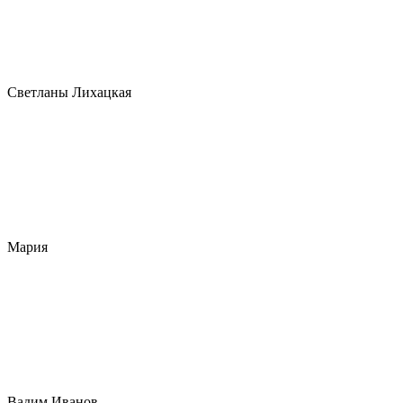
Светланы Лихацкая
Мария
Вадим Иванов