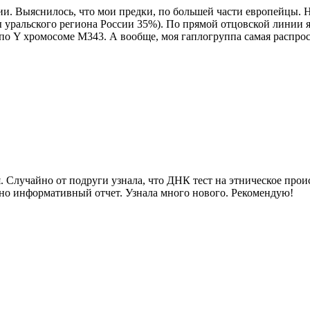
и. Выяснилось, что мои предки, по большей части европейцы. 
уральского региона России 35%). По прямой отцовской линии я
по Y хромосоме М343. А вообще, моя гаплогруппа самая распрос
 Случайно от подруги узнала, что ДНК тест на этническое прои
очно информативный отчет. Узнала много нового. Рекомендую!