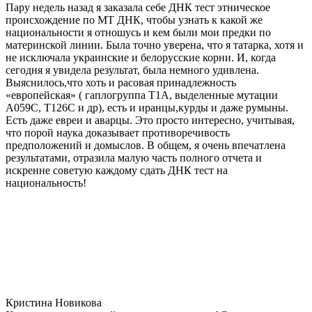
Пару недель назад я заказала себе ДНК тест этническое
происхождение по МТ ДНК, чтобы узнать к какой же
национальности я отношусь и кем были мои предки по
материнской линии. Была точно уверена, что я татарка, хотя и
не исключала украинские и белорусские корни. И, когда
сегодня я увидела результат, была немного удивлена.
Выяснилось,что хоть и расовая принадлежность
«европейская» ( гаплогруппа T1A, выделенные мутации
A059C, T126C и др), есть и иранцы,курды и даже румыны.
Есть даже евреи и аварцы. Это просто интересно, учитывая,
что порой наука доказывает противоречивость
предположений и домыслов. В общем, я очень впечатлена
результатами, отразила малую часть полного отчета и
искренне советую каждому сдать ДНК тест на
национальность!
Кристина Новикова