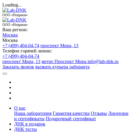
Loading...
ООО «Неприон»
ООО «Неприон»
Ваш регион:
Москва
Москва
+7 (499) 404-04-74
проспект Мира, 13
Телефон горячей линии:
+7 (499) 404-04-74
проспект Мира, 13
метро Проспект Мира
info@lab-dnk.ru
Заказать звонок
вызвать курьера лаборанта
О нас
Наша лаборатория
Гарантия качества
Отзывы
Лицензии
и сертификаты
Подарочный сертификат
ДНК в подарок
ДНК тесты