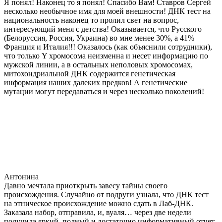
Я понял! Наконец то я понял! Спасибо Вам! Ставров Сергей
несколько необычное имя для моей внешности! ДНК тест на
национальность наконец то пролил свет на вопрос,
интересующий меня с детства! Оказывается, что Русского
(Белоруссия, Россия, Украина) во мне менее 30%, а 41%
Франция и Италия!!! Оказалось (как объяснили сотрудники),
что только Y хромосома неизменна и несет информацию по
мужской линии, а в остальных неполовых хромосомах,
митохондриальной ДНК содержится генетическая
информация наших далеких предков! А генетические
мутации могут передаваться и через несколько поколений!
Антонина
Давно мечтала приоткрыть завесу тайны своего
происхождения. Случайно от подруги узнала, что ДНК тест
на этническое происхождение можно сдать в Лаб-ДНК.
Заказала набор, отправила, и, вуаля… через две недели
получила яркий, полный и достаточно информативный отчет.