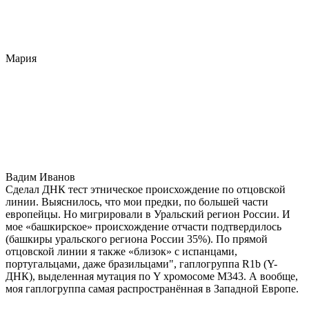
Мария
Вадим Иванов
Сделал ДНК тест этническое происхождение по отцовской
линии. Выяснилось, что мои предки, по большей части
европейцы. Но мигрировали в Уральский регион России. И
мое «башкирское» происхождение отчасти подтвердилось
(башкиры уральского региона России 35%). По прямой
отцовской линии я также «близок» с испанцами,
португальцами, даже бразильцами", гаплогруппа R1b (Y-
ДНК), выделенная мутация по Y хромосоме М343. А вообще,
моя гаплогруппа самая распространённая в Западной Европе.