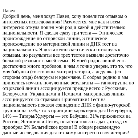
Павел
Добрый день, меня зовут Павел, хочу поделится отзывом о
интересных исследованиях! Разумеется, мне как и всем
интересно откуда пошел мой род и какой я действительно
национальности. Я сделал сразу три теста — Этническое
происхождение по отцовской линии, Этническое
происхождение по материнской линии и ДНК тест на
национальность. Я достаточно скептически отношусь к
отзывам, но результаты все трех тестов вызвали достаточно
большой резонанс в моей семье. В моей родословной есть
достаточно много пробелов, в чем я точно уверен, это то, что
моя бабушка (со стороны матери) татарка, а дедушка (со
стороны отца) белорусы и крымчане. Я собрал родню и мы
принялись изучать полученные результаты — гаплогруппа по
отцовской линии ассоциируется прежде всего с Русскими,
Белорусами, Украинцами и Немцами, материнская линия
ассоциируется со странами Прибалтики! Тест на
национальность показал совпадение ДНК с финно-угорской
группой на 53%, что в принципе характерно для Петербурга,
14% — Татары/Удмурты — это Бабушка, 31% приходится на
Россию, Эстонию и Литву, остаётся только гадать, откуда я
приобрел 2% Бельгийское крови! В общем рекомендую
данные исследования для тех кому интересна своя история!