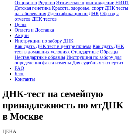
Отцовство
Родство
Этническое происхождение
НИПТ
Детская генетика
Красота, здоровье, спорт
ДНК тесты
на заболевания
Идентификация по ДНК
Образцы
отчетов ДНК тестов
Цены
Оплата и Доставка
Акции
Инструкции по забору ДНК
Как сдать ДНК тест в центре приема
Как сдать ДНК
тест в домашних условиях
Стандартные Образцы
Нестандартные образцы
Инструкция по забору для
определения факта измены
Для судебных экспертиз
FAQ
Блог
Контакты
ДНК-тест на семейную
принадлежность по мтДНК
в Москве
ЦЕНА