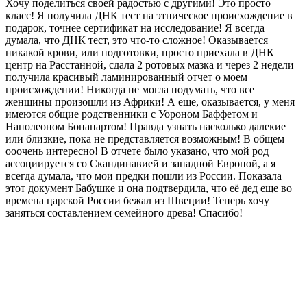
Хочу поделиться своей радостью с другими! Это просто
класс! Я получила ДНК тест на этническое происхождение в
подарок, точнее сертификат на исследование! Я всегда
думала, что ДНК тест, это что-то сложное! Оказывается
никакой крови, или подготовки, просто приехала в ДНК
центр на Расстанной, сдала 2 ротовых мазка и через 2 недели
получила красивый ламинированный отчет о моем
происхождении! Никогда не могла подумать, что все
женщины произошли из Африки! А еще, оказывается, у меня
имеются общие родственники с Уороном Баффетом и
Наполеоном Бонапартом! Правда узнать насколько далекие
или близкие, пока не представляется возможным! В общем
ооочень интересно! В отчете было указано, что мой род
ассоциируется со Скандинавией и западной Европой, а я
всегда думала, что мои предки пошли из России. Показала
этот документ Бабушке и она подтвердила, что её дед еще во
времена царской России бежал из Швеции! Теперь хочу
заняться составлением семейного древа! Спасибо!