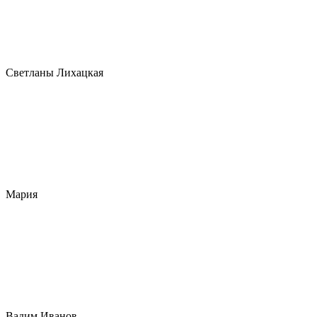
Светланы Лихацкая
Мария
Вадим Иванов