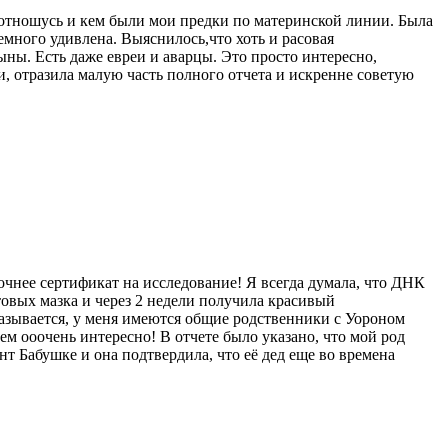
я отношусь и кем были мои предки по материнской линии. Была
 немного удивлена. Выяснилось,что хоть и расовая
ны. Есть даже евреи и аварцы. Это просто интересно,
, отразила малую часть полного отчета и искренне советую
очнее сертификат на исследование! Я всегда думала, что ДНК
отовых мазка и через 2 недели получила красивый
азывается, у меня имеются общие родственники с Уороном
м ооочень интересно! В отчете было указано, что мой род
нт Бабушке и она подтвердила, что её дед еще во времена