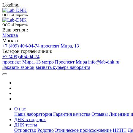
Loading...
ООО «Неприон»
ООО «Неприон»
Ваш регион:
Москва
Москва
+7 (499) 404-04-74
проспект Мира, 13
Телефон горячей линии:
+7 (499) 404-04-74
проспект Мира, 13
метро Проспект Мира
info@lab-dnk.ru
Заказать звонок
вызвать курьера лаборанта
О нас
Наша лаборатория
Гарантия качества
Отзывы
Лицензии и
ДНК в подарок
ДНК тесты
Отцовство
Родство
Этническое происхождение
НИПТ
Де