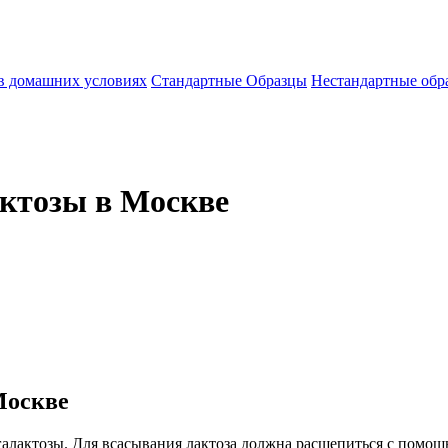
 в домашних условиях
Стандартные Образцы
Нестандартные обр
актозы в Москве
Москве
и галактозы. Для всасывания лактоза должна расщепиться с помо