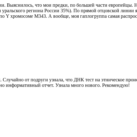
и. Выяснилось, что мои предки, по большей части европейцы. 
уральского региона России 35%). По прямой отцовской линии я
по Y хромосоме М343. А вообще, моя гаплогруппа самая распрос
 Случайно от подруги узнала, что ДНК тест на этническое прои
очно информативный отчет. Узнала много нового. Рекомендую!