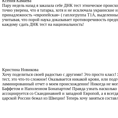
Ксения Камаева
Пару недель назад я заказала себе ДНК тест этническое прои
точно уверена, что я татарка, хотя и не исключала украинские 
принадлежность «европейская» ( гаплогруппа T1A, выделенные
учитывая, что порой наука доказывает противоречивость предп
каждому сдать ДНК тест на национальность!
Кристина Новикова
Хочу поделиться своей радостью с другими! Это просто класс!
тест, это что-то сложное! Оказывается никакой крови, или под
ламинированный отчет о моем происхождении! Никогда не мог
Баффетом и Наполеоном Бонапартом! Правда узнать насколько д
ассоциируется со Скандинавией и западной Европой, а я всегда
царской России бежал из Швеции! Теперь хочу заняться состав