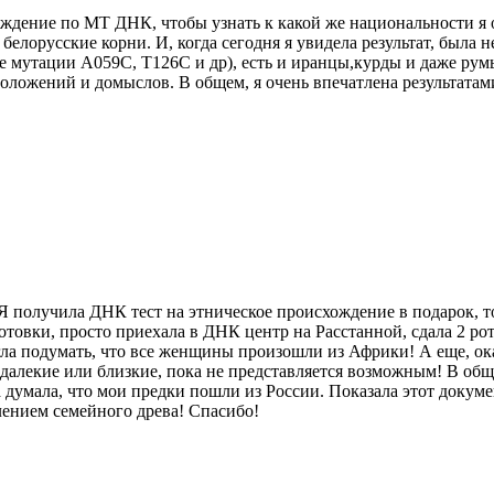
схождение по МТ ДНК, чтобы узнать к какой же национальности 
и белорусские корни. И, когда сегодня я увидела результат, была
 мутации A059C, T126C и др), есть и иранцы,курды и даже румы
оложений и домыслов. В общем, я очень впечатлена результатами
 Я получила ДНК тест на этническое происхождение в подарок, т
готовки, просто приехала в ДНК центр на Расстанной, сдала 2 р
ла подумать, что все женщины произошли из Африки! А еще, ок
алекие или близкие, пока не представляется возможным! В обще
 думала, что мои предки пошли из России. Показала этот докуме
лением семейного древа! Спасибо!