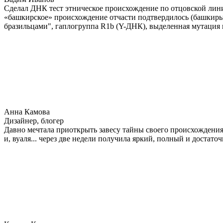
Сделал ДНК тест этническое происхождение по отцовской лини
«башкирское» происхождение отчасти подтвердилось (башкиры 
бразильцами", гаплогруппа R1b (Y-ДНК), выделенная мутация 
Анна Камова
Дизайнер, блогер
Давно мечтала приоткрыть завесу тайны своего происхождения.
и, вуаля... через две недели получила яркий, полный и достат