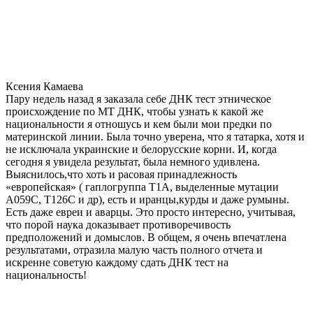
Ксения Камаева
Пару недель назад я заказала себе ДНК тест этническое
происхождение по МТ ДНК, чтобы узнать к какой же
национальности я отношусь и кем были мои предки по
материнской линии. Была точно уверена, что я татарка, хотя и
не исключала украинские и белорусские корни. И, когда
сегодня я увидела результат, была немного удивлена.
Выяснилось,что хоть и расовая принадлежность
«европейская» ( гаплогруппа T1A, выделенные мутации
A059C, T126C и др), есть и иранцы,курды и даже румыны.
Есть даже евреи и аварцы. Это просто интересно, учитывая,
что порой наука доказывает противоречивость
предположений и домыслов. В общем, я очень впечатлена
результатами, отразила малую часть полного отчета и
искренне советую каждому сдать ДНК тест на
национальность!