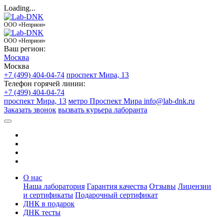
Loading...
ООО «Неприон»
ООО «Неприон»
Ваш регион:
Москва
Москва
+7 (499) 404-04-74
проспект Мира, 13
Телефон горячей линии:
+7 (499) 404-04-74
проспект Мира, 13
метро Проспект Мира
info@lab-dnk.ru
Заказать звонок
вызвать курьера лаборанта
О нас
Наша лаборатория
Гарантия качества
Отзывы
Лицензии
и сертификаты
Подарочный сертификат
ДНК в подарок
ДНК тесты