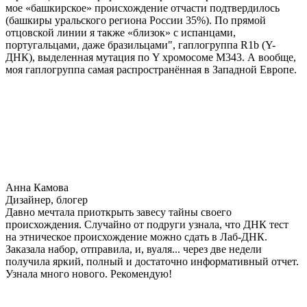
мое «башкирское» происхождение отчасти подтвердилось
(башкиры уральского региона России 35%). По прямой
отцовской линии я также «близок» с испанцами,
португальцами, даже бразильцами", гаплогруппа R1b (Y-
ДНК), выделенная мутация по Y хромосоме М343. А вообще,
моя гаплогруппа самая распространённая в Западной Европе.
Анна Камова
Дизайнер, блогер
Давно мечтала приоткрыть завесу тайны своего
происхождения. Случайно от подруги узнала, что ДНК тест
на этническое происхождение можно сдать в Лаб-ДНК.
Заказала набор, отправила, и, вуаля... через две недели
получила яркий, полный и достаточно информативный отчет.
Узнала много нового. Рекомендую!