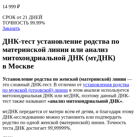
14 999
₽
СРОК
от 21 ДНЕЙ
ТОЧНОСТЬ
99.99%
Заказать
ДНК-тест установление родства по
материнской линии или анализ
митохондриальной ДНК (мтДНК)
в Москве
Установление родства по женской (материнской) линии
—
это сложный ДНК-тест. В отличии от
установления родства
по мужской (отцовской) линии
в этом анализе используется
митохондриальная ДНК или мтДНК, поэтому данный ДНК-
тест также называют
«анализ митохондриальной ДНК»
.
мтДНК передается от матери всем её детям, и благодаря этому
ДНК-исследованию можно установить или подтвердить
родство по одной женской (материнской) линии. Точность
теста ДНК достигает
99,99999%
.