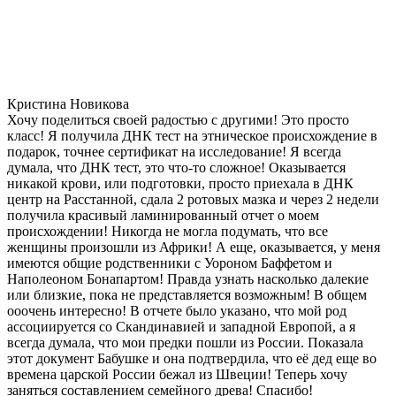
Кристина Новикова
Хочу поделиться своей радостью с другими! Это просто
класс! Я получила ДНК тест на этническое происхождение в
подарок, точнее сертификат на исследование! Я всегда
думала, что ДНК тест, это что-то сложное! Оказывается
никакой крови, или подготовки, просто приехала в ДНК
центр на Расстанной, сдала 2 ротовых мазка и через 2 недели
получила красивый ламинированный отчет о моем
происхождении! Никогда не могла подумать, что все
женщины произошли из Африки! А еще, оказывается, у меня
имеются общие родственники с Уороном Баффетом и
Наполеоном Бонапартом! Правда узнать насколько далекие
или близкие, пока не представляется возможным! В общем
ооочень интересно! В отчете было указано, что мой род
ассоциируется со Скандинавией и западной Европой, а я
всегда думала, что мои предки пошли из России. Показала
этот документ Бабушке и она подтвердила, что её дед еще во
времена царской России бежал из Швеции! Теперь хочу
заняться составлением семейного древа! Спасибо!