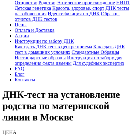
Отцовство
Родство
Этническое происхождение
НИПТ
Детская генетика
Красота, здоровье, спорт
ДНК тесты
на заболевания
Идентификация по ДНК
Образцы
отчетов ДНК тестов
Цены
Оплата и Доставка
Акции
Инструкции по забору ДНК
Как сдать ДНК тест в центре приема
Как сдать ДНК
тест в домашних условиях
Стандартные Образцы
Нестандартные образцы
Инструкция по забору для
определения факта измены
Для судебных экспертиз
FAQ
Блог
Контакты
ДНК-тест на установление
родства по материнской
линии в Москве
ЦЕНА