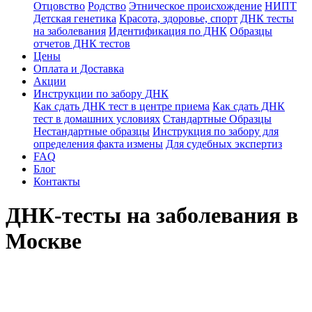
Отцовство
Родство
Этническое происхождение
НИПТ
Детская генетика
Красота, здоровье, спорт
ДНК тесты
на заболевания
Идентификация по ДНК
Образцы
отчетов ДНК тестов
Цены
Оплата и Доставка
Акции
Инструкции по забору ДНК
Как сдать ДНК тест в центре приема
Как сдать ДНК
тест в домашних условиях
Стандартные Образцы
Нестандартные образцы
Инструкция по забору для
определения факта измены
Для судебных экспертиз
FAQ
Блог
Контакты
ДНК-тесты на заболевания в
Москве