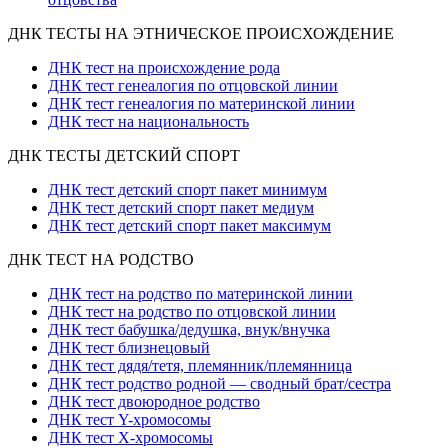
ДНК ТЕСТЫ НА ЭТНИЧЕСКОЕ ПРОИСХОЖДЕНИЕ
ДНК тест на происхождение рода
ДНК тест генеалогия по отцовской линии
ДНК тест генеалогия по материнской линии
ДНК тест на национальность
ДНК ТЕСТЫ ДЕТСКИЙ СПОРТ
ДНК тест детский спорт пакет минимум
ДНК тест детский спорт пакет медиум
ДНК тест детский спорт пакет максимум
ДНК ТЕСТ НА РОДСТВО
ДНК тест на родство по материнской линии
ДНК тест на родство по отцовской линии
ДНК тест бабушка/дедушка, внук/внучка
ДНК тест близнецовый
ДНК тест дядя/тетя, племянник/племянница
ДНК тест родство родной — сводный брат/сестра
ДНК тест двоюродное родство
ДНК тест Y-хромосомы
ДНК тест X-хромосомы