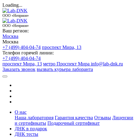
Loading...
ООО «Неприон»
ООО «Неприон»
Ваш регион:
Москва
Москва
+7 (499) 404-04-74
проспект Мира, 13
Телефон горячей линии:
+7 (499) 404-04-74
проспект Мира, 13
метро Проспект Мира
info@lab-dnk.ru
Заказать звонок
вызвать курьера лаборанта
О нас
Наша лаборатория
Гарантия качества
Отзывы
Лицензии
и сертификаты
Подарочный сертификат
ДНК в подарок
ДНК тесты