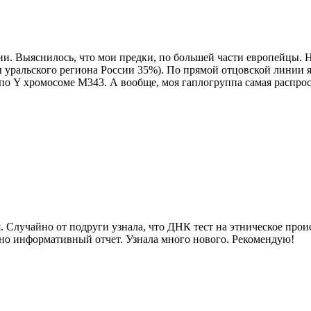
и. Выяснилось, что мои предки, по большей части европейцы. 
уральского региона России 35%). По прямой отцовской линии я
по Y хромосоме М343. А вообще, моя гаплогруппа самая распрос
 Случайно от подруги узнала, что ДНК тест на этническое прои
очно информативный отчет. Узнала много нового. Рекомендую!