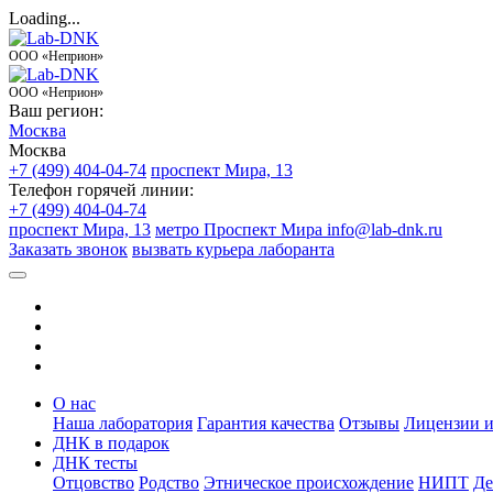
Loading...
ООО «Неприон»
ООО «Неприон»
Ваш регион:
Москва
Москва
+7 (499) 404-04-74
проспект Мира, 13
Телефон горячей линии:
+7 (499) 404-04-74
проспект Мира, 13
метро Проспект Мира
info@lab-dnk.ru
Заказать звонок
вызвать курьера лаборанта
О нас
Наша лаборатория
Гарантия качества
Отзывы
Лицензии и
ДНК в подарок
ДНК тесты
Отцовство
Родство
Этническое происхождение
НИПТ
Де