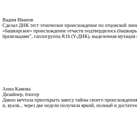
Вадим Иванов
Сделал ДНК тест этническое происхождение по отцовской лини
«башкирское» происхождение отчасти подтвердилось (башкиры 
бразильцами", гаплогруппа R1b (Y-ДНК), выделенная мутация 
Анна Камова
Дизайнер, блогер
Давно мечтала приоткрыть завесу тайны своего происхождения.
и, вуаля... через две недели получила яркий, полный и достат