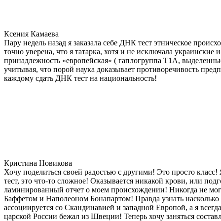
Ксения Камаева
Пару недель назад я заказала себе ДНК тест этническое прои
точно уверена, что я татарка, хотя и не исключала украинские 
принадлежность «европейская» ( гаплогруппа T1A, выделенные
учитывая, что порой наука доказывает противоречивость предп
каждому сдать ДНК тест на национальность!
Кристина Новикова
Хочу поделиться своей радостью с другими! Это просто класс!
тест, это что-то сложное! Оказывается никакой крови, или под
ламинированный отчет о моем происхождении! Никогда не мог
Баффетом и Наполеоном Бонапартом! Правда узнать насколько д
ассоциируется со Скандинавией и западной Европой, а я всегда
царской России бежал из Швеции! Теперь хочу заняться состав