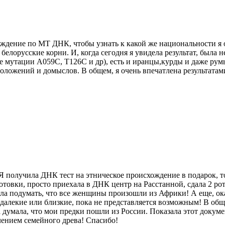
схождение по МТ ДНК, чтобы узнать к какой же национальности 
и белорусские корни. И, когда сегодня я увидела результат, была
 мутации A059C, T126C и др), есть и иранцы,курды и даже румы
оложений и домыслов. В общем, я очень впечатлена результатами
 Я получила ДНК тест на этническое происхождение в подарок, т
готовки, просто приехала в ДНК центр на Расстанной, сдала 2 р
ла подумать, что все женщины произошли из Африки! А еще, ок
алекие или близкие, пока не представляется возможным! В обще
 думала, что мои предки пошли из России. Показала этот докуме
лением семейного древа! Спасибо!