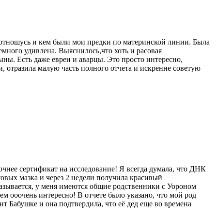
я отношусь и кем были мои предки по материнской линии. Была
 немного удивлена. Выяснилось,что хоть и расовая
ны. Есть даже евреи и аварцы. Это просто интересно,
, отразила малую часть полного отчета и искренне советую
очнее сертификат на исследование! Я всегда думала, что ДНК
отовых мазка и через 2 недели получила красивый
азывается, у меня имеются общие родственники с Уороном
м ооочень интересно! В отчете было указано, что мой род
нт Бабушке и она подтвердила, что её дед еще во времена